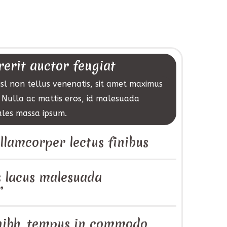
erit auctor feugiat
sl non tellus venenatis, sit amet maximus
 Nulla ac mattis eros, id malesuada
ales massa ipsum.
lamcorper lectus finibus
 lacus malesuada
r
 nibh, tempus in commodo