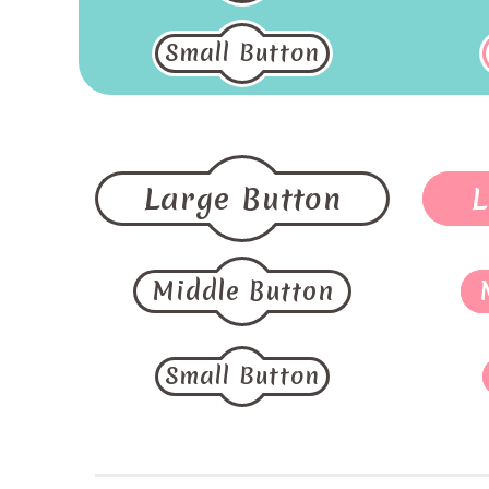
Small Button
Large Button
L
Middle Button
Small Button