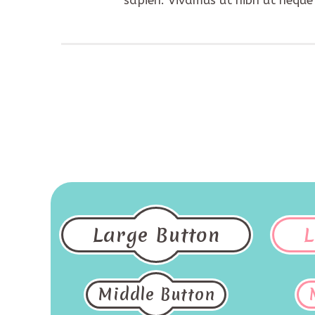
Large Button
L
Middle Button