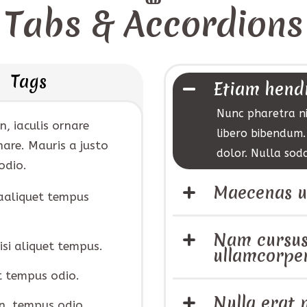
Tabs & Accordions
Tags
Etiam hendr
Nunc pharetra ni
n, iaculis ornare
libero bibendum.
are. Mauris a justo
dolor. Nulla sod
odio.
Maecenas ul
daaliquet tempus
Nam cursus
isi aliquet tempus.
ullamcorpe
t tempus odio.
Nulla erat
in, tempus odio.