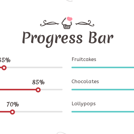
Progress Bar
65%
Fruitcakes
85%
Chocolates
70%
Lollypops