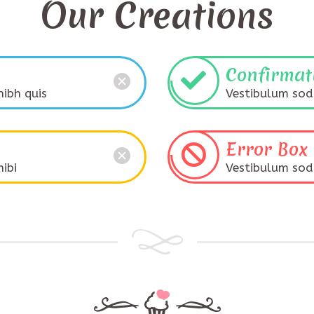
Our Creations
Confirmat
ibh quis
Vestibulum sod
Error Box
ibi
Vestibulum sod