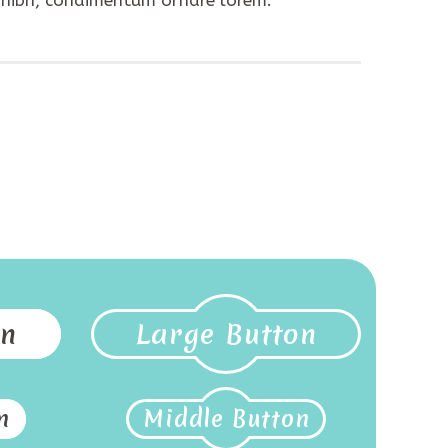
on
Large Button
n
Middle Button