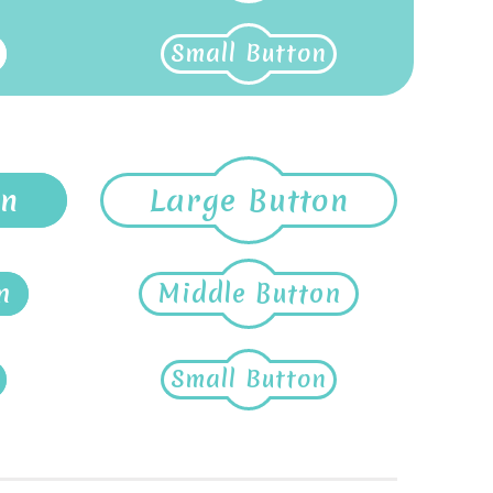
Small Button
on
Large Button
n
Middle Button
Small Button