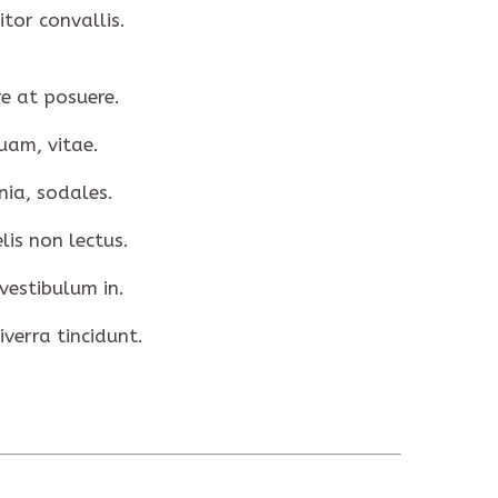
tor convallis.
re at posuere.
uam, vitae.
nia, sodales.
lis non lectus.
vestibulum in.
verra tincidunt.
NEXT