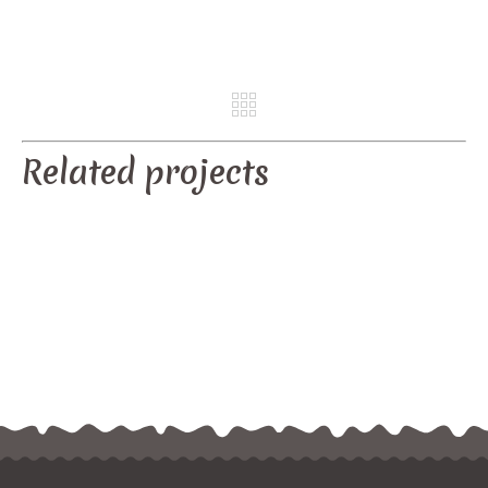
REV
NE
Related projects