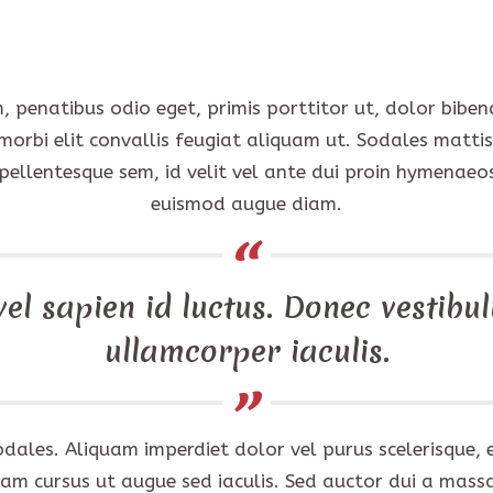
m, penatibus odio eget, primis porttitor ut, dolor bib
morbi elit convallis feugiat aliquam ut. Sodales matti
pellentesque sem, id velit vel ante dui proin hymenaeos.
euismod augue diam.
el sapien id luctus. Donec vestibul
ullamcorper iaculis.
 sodales. Aliquam imperdiet dolor vel purus scelerisqu
Nam cursus ut augue sed iaculis. Sed auctor dui a massa