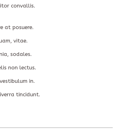
tor convallis.
re at posuere.
uam, vitae.
nia, sodales.
lis non lectus.
vestibulum in.
verra tincidunt.
NEXT