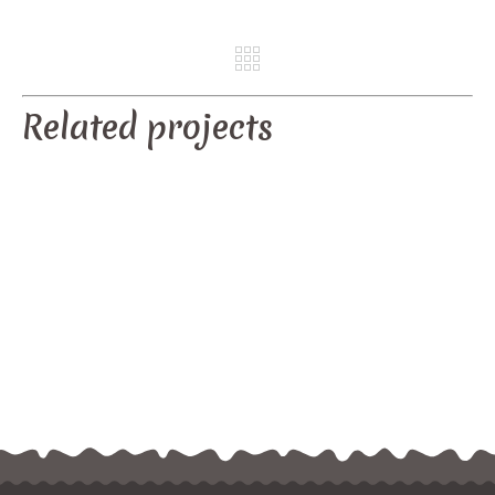
REV
NE
Related projects