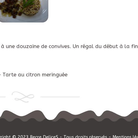
à une douzaine de convives. Un régal du début à la fin
– Tarte au citron meringuée
right © 2023 Recre DeliceS - Tous droits réservés -
Mentions lé