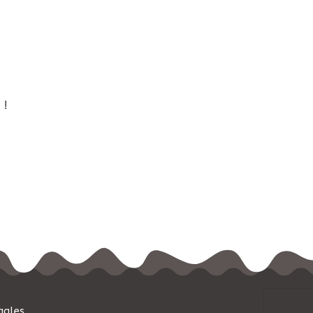
 !
gales