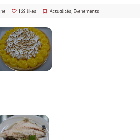
ine
169 likes
Actualités
,
Evenements