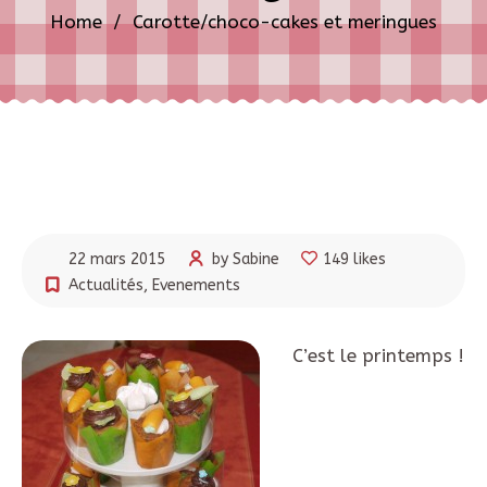
Home
/
Carotte/choco-cakes et meringues
22 mars 2015
by Sabine
149 likes
Actualités
,
Evenements
C’est le printemps !